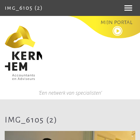
img_6105 (2)
Toggl
navig
‘Een netwerk van specialisten’
IMG_6105 (2)