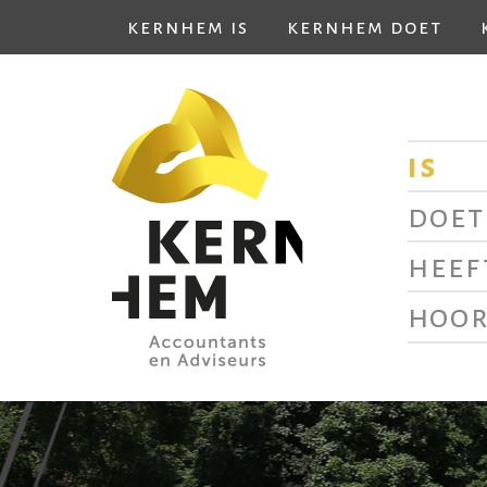
kernhem is
kernhem doet
is
doet
heef
hoor