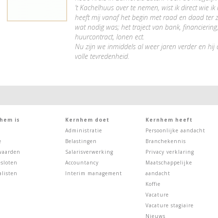
’t Kachelhuus over te nemen, wist ik direct wie i
heeft mij vanaf het begin met raad en daad ter zi
wat nodig was; het traject van bank, financiering
huurcontract, lonen ect.
Nu zijn we inmiddels al weer jaren verder en hij d
volle tevredenheid.
hem is
Kernhem doet
Kernhem heeft
Administratie
Persoonlijke aandacht
e
Belastingen
Branchekennis
waarden
Salarisverwerking
Privacy verklaring
sloten
Accountancy
Maatschappelijke
alisten
Interim management
aandacht
Koffie
Vacature
Vacature stagiaire
Nieuws