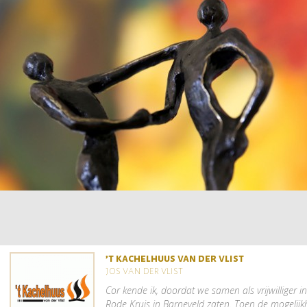
’t kachelhuus van der vlist
jos van der vlist
Cor kende ik, doordat we samen als vrijwilliger i
Rode Kruis in Barneveld zaten. Toen de mogelij