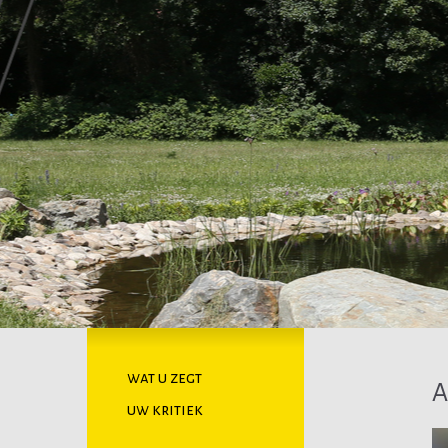
wat u zegt
uw kritiek