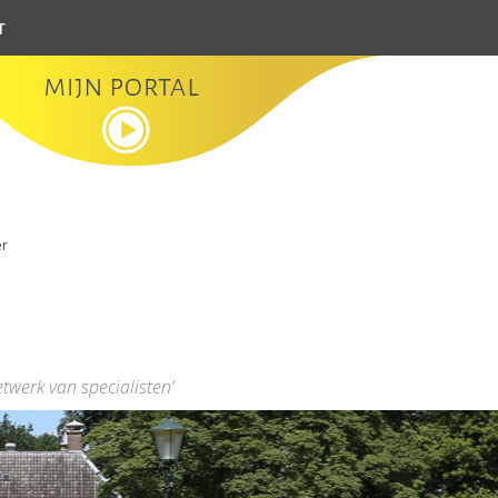
t
er
etwerk van specialisten’