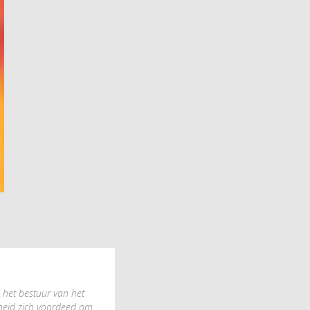
n het bestuur van het
kheid zich voordeed om