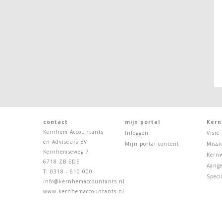
contact
mijn portal
Kern
Kernhem Accountants
Inloggen
Visie
en Adviseurs BV
Mijn portal content
Missi
Kernhemseweg 7
Kern
6718 ZB EDE
Aange
T: 0318 - 610 000
Speci
info@kernhemaccountants.nl
www.kernhemaccountants.nl