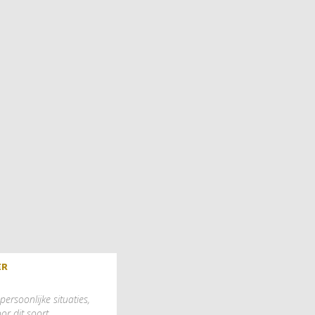
er
persoonlijke situaties,
or dit soort