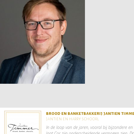
brood en banketbakkerij jantien timm
jantien en harry schoorl
In de loop van de jaren, vooral bij bijzondere en 
laat Cor zijn onderscheidende vermogen zien. Do