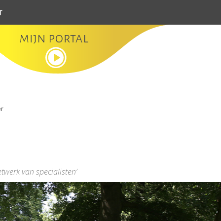
t
er
etwerk van specialisten’