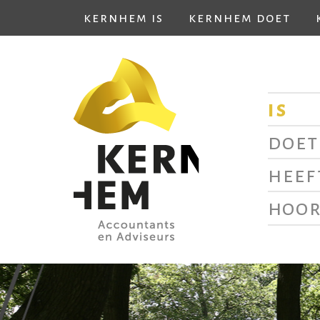
kernhem is
kernhem doet
is
doet
heef
hoor