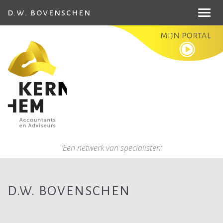
d.w. bovenschen
Toggl
navig
‘Een netwerk van specialisten’
D.W. BOVENSCHEN