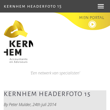
kernhem headerfoto 15
Toggl
navig
‘Een netwerk van specialisten’
KERNHEM HEADERFOTO 15
By Peter Mulder,
24th juli 2014