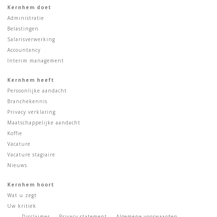
Kernhem doet
Administratie
Belastingen
Salarisverwerking
Accountancy
Interim management
Kernhem heeft
Persoonlijke aandacht
Branchekennis
Privacy verklaring
Maatschappelijke aandacht
Koffie
Vacature
Vacature stagiaire
Nieuws
Kernhem hoort
Wat u zegt
Uw kritiek
Disclaimer
Privacy statement
Algemene voorwaarden