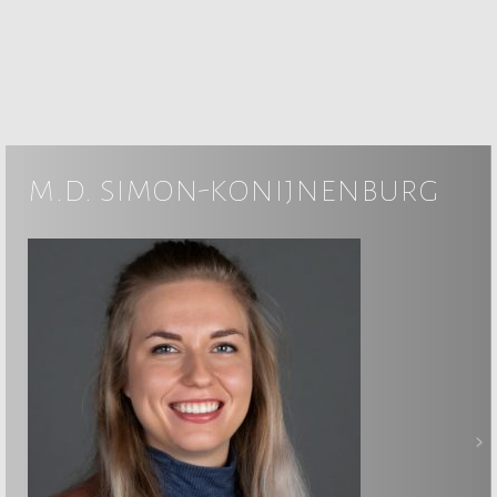
m.d. simon-konijnenburg
>