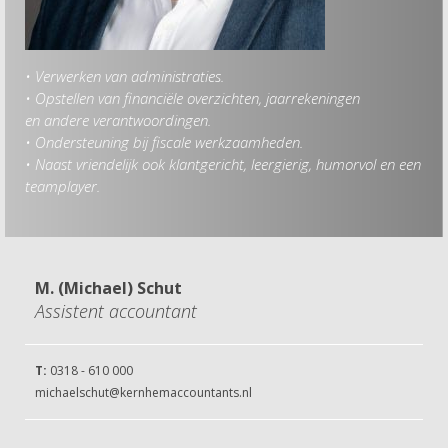
• Verwerken van administraties.
Hob
• Opstellen van financiële overzichten, jaarrekeningen
• G
en andere verantwoordingen.
• K
• Ondersteuning bij fiscale werkzaamheden.
• W
• Naast vriendelijk ook klantgericht, leergierig, humorvol en een
teamplayer.
M. (Michael) Schut
Assistent accountant
T:
0318 - 610 000
michaelschut@kernhemaccountants.nl