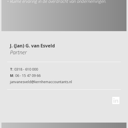
• Ruime ervaring in de overdracht van ondernemingen.
• Aj
• E
• Mi
J. (Jan) G. van Esveld
Partner
T:
0318 - 610 000
M:
06 - 15 47 09 66
janvanesveld@kernhemaccountants.nl