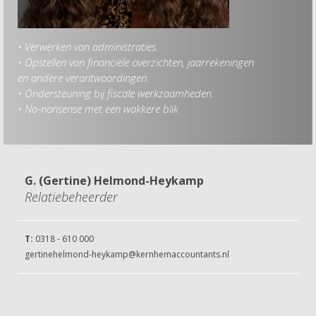
• Verwerken van administraties.
Hob
• Opstellen van financiële overzichten, jaarrekeningen
• P
en andere verantwoordingen.
• G
• Ondersteuning bij fiscale werkzaamheden.
• S
• No-nonsense met een wakkere blik
G. (Gertine) Helmond-Heykamp
Relatiebeheerder
T:
0318 - 610 000
gertinehelmond-heykamp@kernhemaccountants.nl