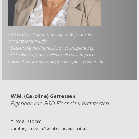
• Meer dan 35 jaar ervaring in de fiscale en
Hob
accountantspraktijk.
• St
• Deskundig op financiële en estateplanning.
• Fi
• Betrokken op afwikkeling nalatenschappen.
• W
• Gevoel voor verhoudingen en oplossingsgericht.
• Th
W.M. (Caroline) Gerressen
Eigenaar van FISQ Financieel architecten
T:
0318 - 610 000
carolinegerressen@kernhemaccountants.nl