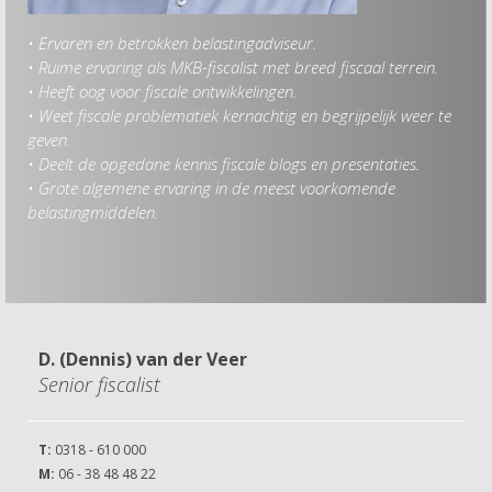
• Ervaren en betrokken belastingadviseur.
• Ruime ervaring als MKB-fiscalist met breed fiscaal terrein.
Hob
• Heeft oog voor fiscale ontwikkelingen.
• I
• Weet fiscale problematiek kernachtig en begrijpelijk weer te
• L
geven.
• Fi
• Deelt de opgedane kennis fiscale blogs en presentaties.
• Grote algemene ervaring in de meest voorkomende
belastingmiddelen.
D. (Dennis) van der Veer
Senior fiscalist
T:
0318 - 610 000
M:
06 - 38 48 48 22