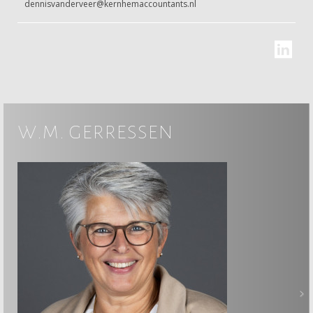
dennisvanderveer@kernhemaccountants.nl
w.m. gerressen
>