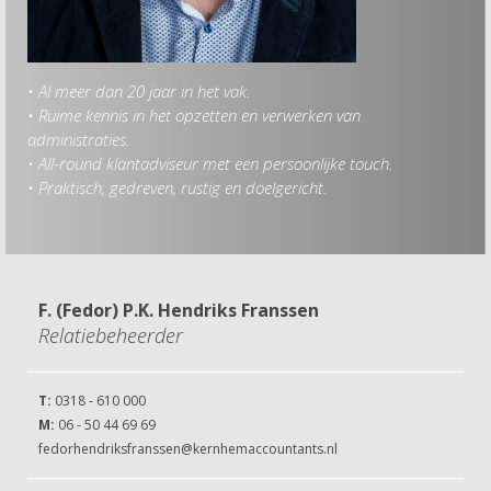
• Al meer dan 20 jaar in het vak.
Hob
• Ruime kennis in het opzetten en verwerken van
• Re
administraties.
• W
• All-round klantadviseur met een persoonlijke touch.
• Sp
• Praktisch, gedreven, rustig en doelgericht.
• Kl
F. (Fedor) P.K. Hendriks Franssen
Relatiebeheerder
T:
0318 - 610 000
M:
06 - 50 44 69 69
fedorhendriksfranssen@kernhemaccountants.nl