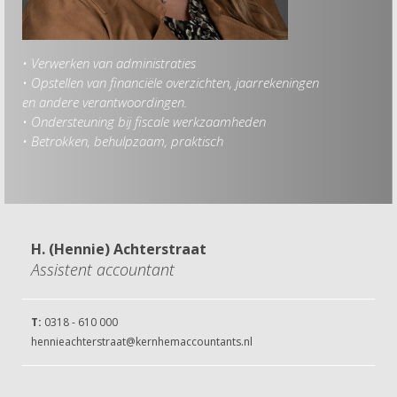
• Verwerken van administraties
Hob
• Opstellen van financiële overzichten, jaarrekeningen
• Re
en andere verantwoordingen.
• N
• Ondersteuning bij fiscale werkzaamheden
• T
• Betrokken, behulpzaam, praktisch
H. (Hennie) Achterstraat
Assistent accountant
T:
0318 - 610 000
hennieachterstraat@kernhemaccountants.nl