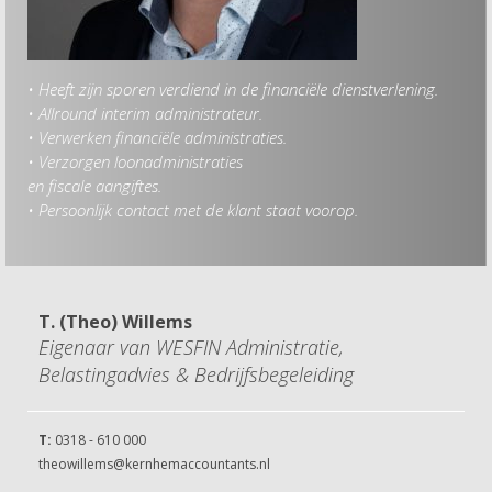
• Heeft zijn sporen verdiend in de financiële dienstverlening.
• Allround interim administrateur.
• Verwerken financiële administraties.
• Verzorgen loonadministraties
en fiscale aangiftes.
• Persoonlijk contact met de klant staat voorop.
T. (Theo) Willems
Eigenaar van WESFIN Administratie,
Belastingadvies & Bedrijfsbegeleiding
T:
0318 - 610 000
theowillems@kernhemaccountants.nl