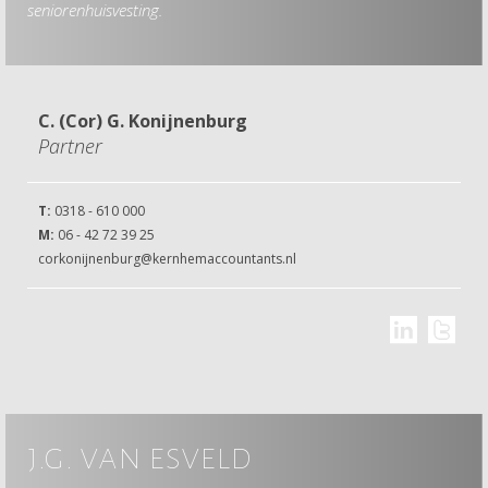
seniorenhuisvesting.
C. (Cor) G. Konijnenburg
Partner
T:
0318 - 610 000
M:
06 - 42 72 39 25
corkonijnenburg@kernhemaccountants.nl
j.g. van esveld