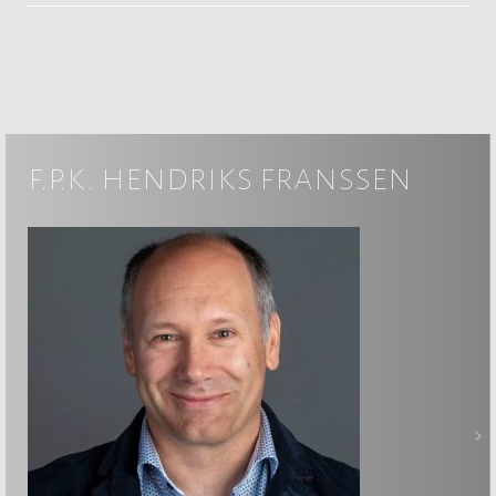
f.p.k. hendriks franssen
>