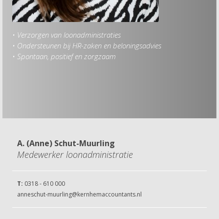
• Verzorgen van loonadministraties
Hob
• Ondersteunen bij HR-zaken en beloningsadvies
• Mi
• Spontaan, positief en zorgzaam
• Ko
• B
• W
• Ge
A. (Anne) Schut-Muurling
Medewerker loonadministratie
T:
0318 - 610 000
anneschut-muurling@kernhemaccountants.nl