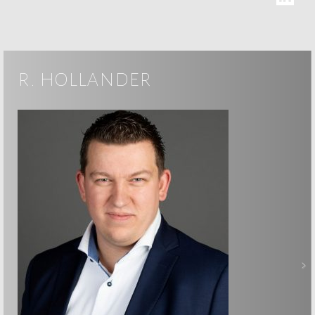
r. hollander
>