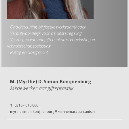
• Ondersteuning bij fiscale werkzaamheden
Hob
• Verantwoordelijk voor de uitstelregeling
• Er
• Verzorgen van aangiften inkomstenbelasting en
• Cr
vennootschapsbelasting
• Fi
• Rustig en doelgericht
M. (Myrthe) D. Simon-Konijnenburg
Medewerker aangiftepraktijk
T:
0318 - 610 000
myrthesimon-konijnenburg@kernhemaccountants.nl