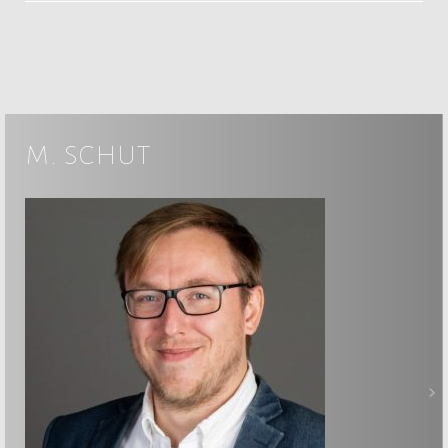
m. schut
>