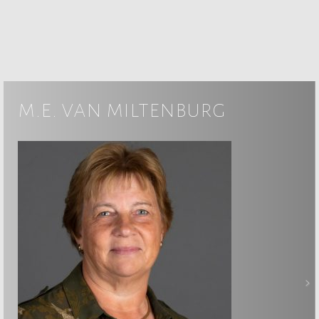
m.e. van miltenburg
>