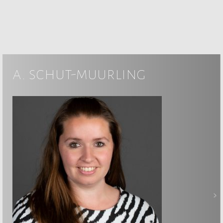
a. schut-muurling
>