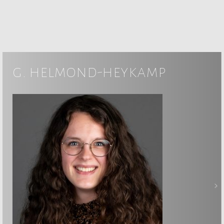
g. helmond-heykamp
>