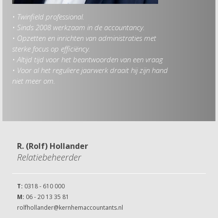
• Twinfield professional.
Hob
• Sinds 2008 werkzaam in de accountancy.
• A
• Opzetten en inrichten van administraties met
• F
sterke focus op efficiëncy.
• Fi
• Altijd tijd voor het beantwoorden van een vraag
• Voor al het reguliere jaarwerk draait hij zijn hand
niet meer om.
R. (Rolf) Hollander
Relatiebeheerder
T:
0318 - 610 000
M:
06 - 20 13 35 81
rolfhollander@kernhemaccountants.nl