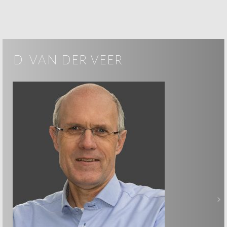
d. van der veer
>