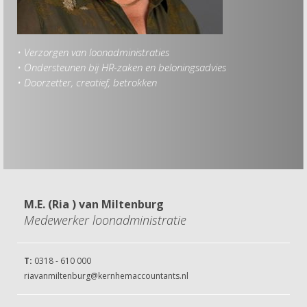
• Verzorgen van loonadministraties
Hob
• Ondersteunen bij HR-zaken en beloningsadvies
• Go
• Doorzetter, creatief, betrokken
• B
• W
• L
• G
M.E. (Ria ) van Miltenburg
Medewerker loonadministratie
T:
0318 - 610 000
riavanmiltenburg@kernhemaccountants.nl