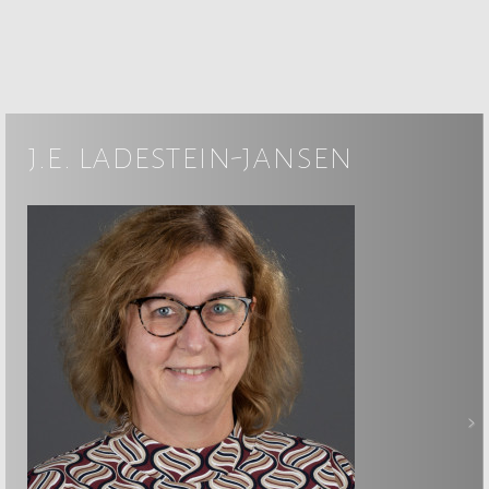
j.e. ladestein-jansen
>