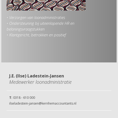
• Verzorgen van loonadministraties
Hob
• Ondersteuning bij uiteenlopende HR en
• F
beloningsvraagstukken
• L
• Klantgericht, betrokken en positief
• s
• W
• Re
J.E. (Ilse) Ladestein-Jansen
Medewerker loonadministratie
T:
0318 - 610 000
ilseladestein-jansen@kernhemaccountants.nl