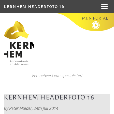
kernhem headerfoto 16
Toggl
navig
‘Een netwerk van specialisten’
KERNHEM HEADERFOTO 16
By Peter Mulder,
24th juli 2014