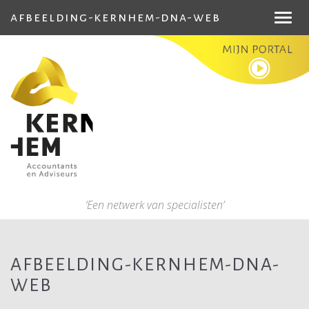
afbeelding-kernhem-dna-web
Toggl
navig
‘Een netwerk van specialisten’
AFBEELDING-KERNHEM-DNA-
WEB