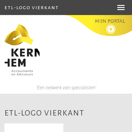
etl-logo vierkant
Toggl
navig
‘Een netwerk van specialisten’
ETL-LOGO VIERKANT