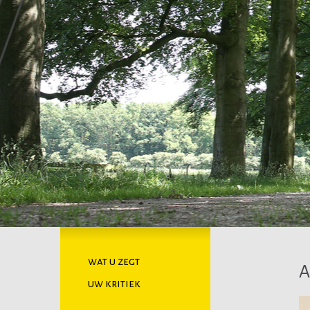
wat u zegt
uw kritiek