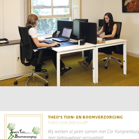
theo’s tuin- en boomverzorging
theo van der vaart
Wij werken al jaren samen met Cor Konijnenbur
zeer betrouwbare accountant.