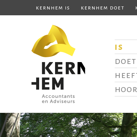
kernhem is
kernhem doet
is
doet
heef
hoor