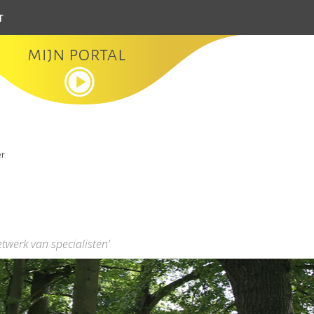
t
er
etwerk van specialisten’