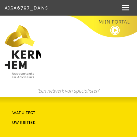
aj5a6797_dans
Toggl
navig
‘Een netwerk van specialisten’
wat u zegt
uw kritiek