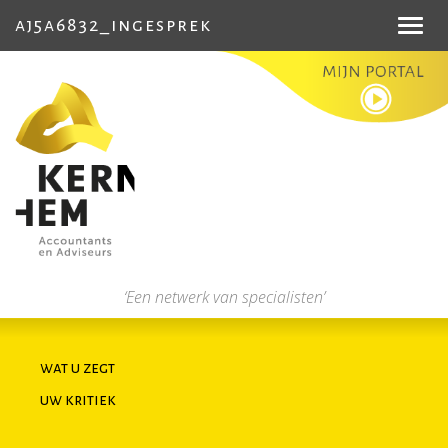
aj5a6832_ingesprek
Toggl
navig
‘Een netwerk van specialisten’
wat u zegt
uw kritiek