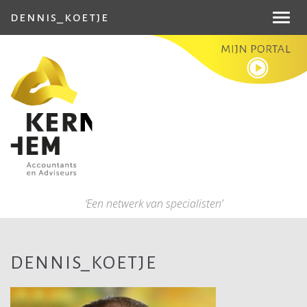
dennis_koetje
Toggl
navig
‘Een netwerk van specialisten’
DENNIS_KOETJE