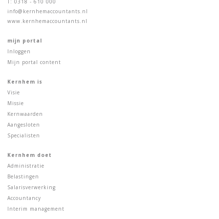
T: 0318 - 610 000
info@kernhemaccountants.nl
www.kernhemaccountants.nl
mijn portal
Inloggen
Mijn portal content
Kernhem is
Visie
Missie
Kernwaarden
Aangesloten
Specialisten
Kernhem doet
Administratie
Belastingen
Salarisverwerking
Accountancy
Interim management