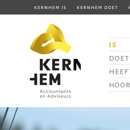
kernhem is
kernhem doet
is
doet
heef
hoor