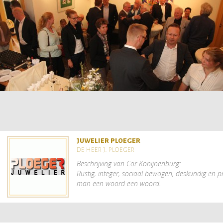
juwelier ploeger
de heer j. ploeger
Beschrijving van Cor Konijnenburg:
Rustig, integer, sociaal bewogen, deskundig en p
man een woord een woord.