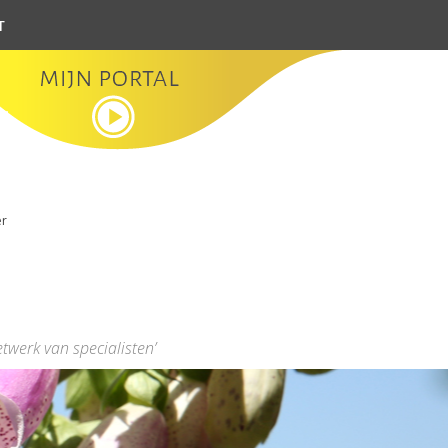
t
er
etwerk van specialisten’