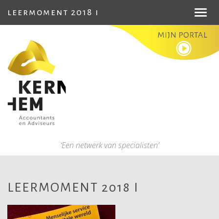
leermoment 2018 i
Toggl
navig
‘Een netwerk van specialisten’
LEERMOMENT 2018 I