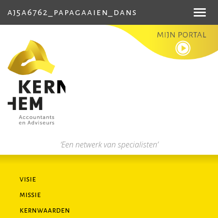
aj5a6762_papagaaien_dans
Toggl
navig
‘Een netwerk van specialisten’
visie
missie
kernwaarden