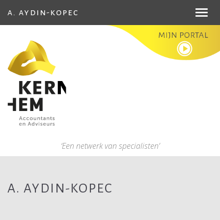
a. aydin-kopec
Toggl
navig
‘Een netwerk van specialisten’
A. AYDIN-KOPEC