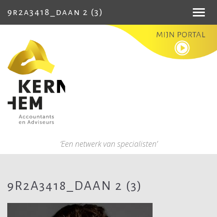
9r2a3418_daan 2 (3)
Toggl
navig
‘Een netwerk van specialisten’
9R2A3418_DAAN 2 (3)