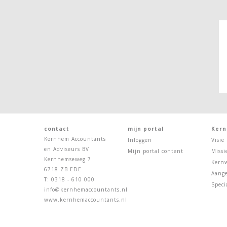
contact
mijn portal
Kern
Kernhem Accountants
Inloggen
Visie
en Adviseurs BV
Mijn portal content
Missi
Kernhemseweg 7
Kern
6718 ZB EDE
Aange
T: 0318 - 610 000
Speci
info@kernhemaccountants.nl
www.kernhemaccountants.nl