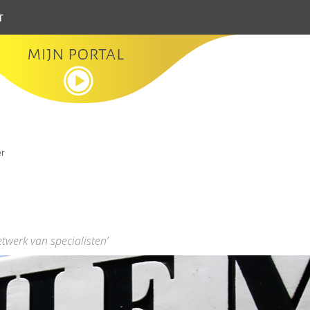
t
er
etwerk van specialisten’