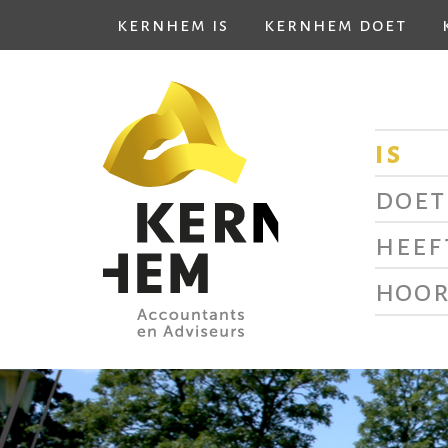
kernhem is
kernhem doet
is
doet
heef
hoor