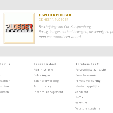
juwelier ploeger
de heer j. ploeger
Beschrijving van Cor Konijnenburg:
Rustig, integer, sociaal bewogen, deskundig en p
man een woord een woord.
hem is
Kernhem doet
Kernhem heeft
Administratie
Persoonlijke aandacht
e
Belastingen
Branchekennis
waarden
Salarisverwerking
Privacy verklaring
sloten
Accountancy
Maatschappelijke
alisten
Interim management
aandacht
Koffie
Vacature
Vacature stagiaire