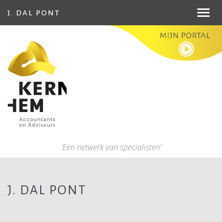
j. dal pont
Toggl
navig
‘Een netwerk van specialisten’
J. DAL PONT