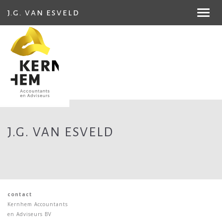
j.g. van esveld
Toggl
navig
J.G. VAN ESVELD
contact
Kernhem Accountants
en Adviseurs BV