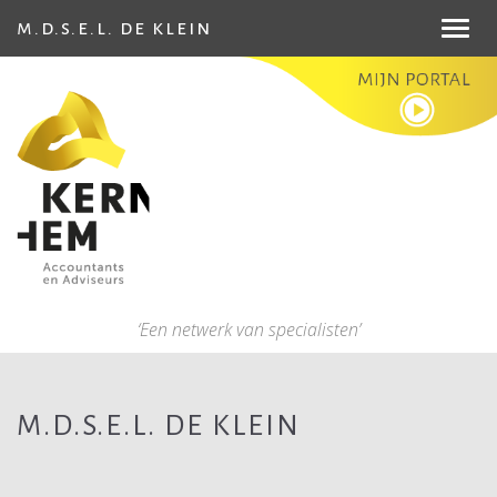
m.d.s.e.l. de klein
Toggl
navig
‘Een netwerk van specialisten’
M.D.S.E.L. DE KLEIN