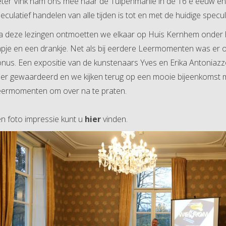
ter Vink nam ons mee naar de Tulpenmanie in de 16 e eeuw en
eculatief handelen van alle tijden is tot en met de huidige specu
 deze lezingen ontmoetten we elkaar op Huis Kernhem onder 
pje en een drankje. Net als bij eerdere Leermomenten was er 
nus. Een expositie van de kunstenaars Yves en Erika Antoniazz
er gewaardeerd en we kijken terug op een mooie bijeenkomst 
ermomenten om over na te praten.
n foto impressie kunt u
hier
vinden.