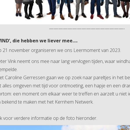
————————————————-
WIND’, die hebben we liever mee….
p 21 november organiseren we ons Leermoment van 2023.
ter Vink neemt ons mee naar lang vervlogen tijden, waar wind
tempelde.
t Caroline Gerressen gaan we op zoek naar pareltjes in het be
t alles omgeven met tijd voor ontmoeting, een hapje en een dran
rtom: een moment om elkaar weer te treffen en aarzelt u nie
 bekend te maken met het Kernhem Netwerk.
ik voor verdere informatie op de foto hieronder.