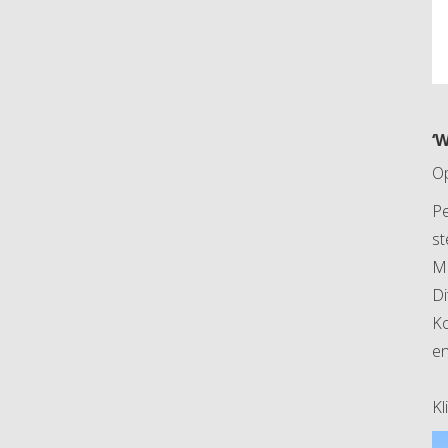
‘
O
Pe
s
Me
Di
Ko
en
Kl