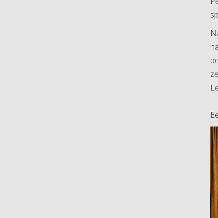
Pe
sp
Na
ha
bo
ze
Le
Ee