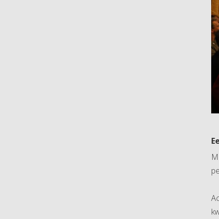
E
Me
pe
Ac
kw