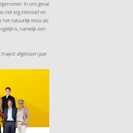
orgenomen. In ons geval
as het erg intensief en
s het natuurlijk mooi als
elijk is, namelijk een
 traject afgelopen jaar