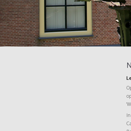
L
Op
op
‘W
In
Ca