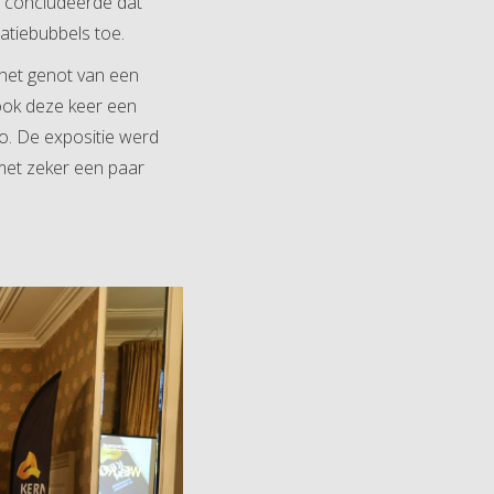
 concludeerde dat
latiebubbels toe.
het genot van een
ook deze keer een
o. De expositie werd
met zeker een paar