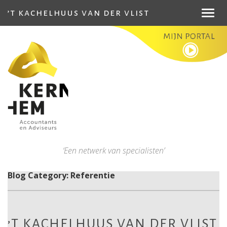
’t kachelhuus van der vlist
Toggl
navig
‘Een netwerk van specialisten’
Blog Category: Referentie
’T KACHELHUUS VAN DER VLIST