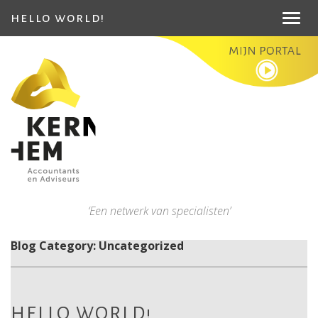
hello world!
Toggl
navig
‘Een netwerk van specialisten’
Blog Category: Uncategorized
HELLO WORLD!